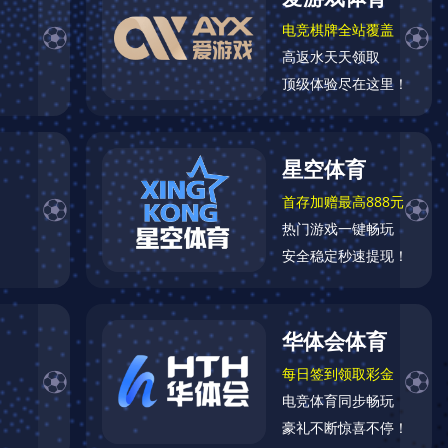
首页
/
体育头条
高层认为球队近期表现不佳并非科瓦奇的责
；然后，将重点关注球员阵容和管理层支持
们可以更全面地理解多特蒙德为何选择坚定
成的。尽管成绩不如预期，但许多因素都在