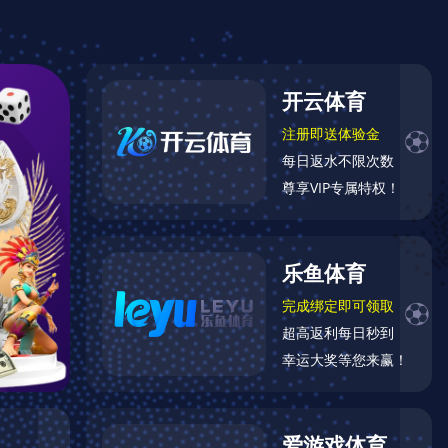
注册入口
育赛事与数据服务
 支持
APP下载
与
网页使用
，每日同步
掌握比赛节奏。