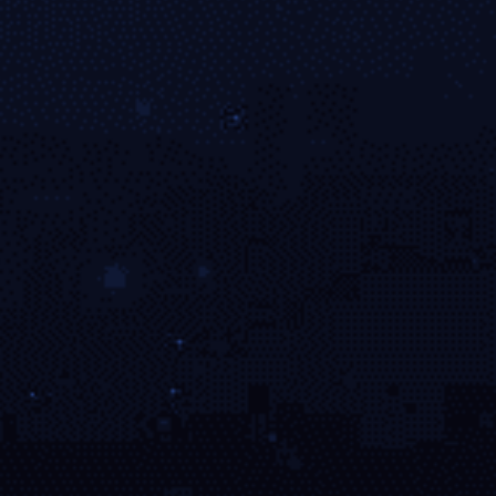
更新其恢复
里的伤情成为了媒体和球迷关注的...
联系我们
快速导航
掖市甘州区南环路907号
App下载
关于我们
upport@kymfo.com
隐私政策
用户协议
网站地图