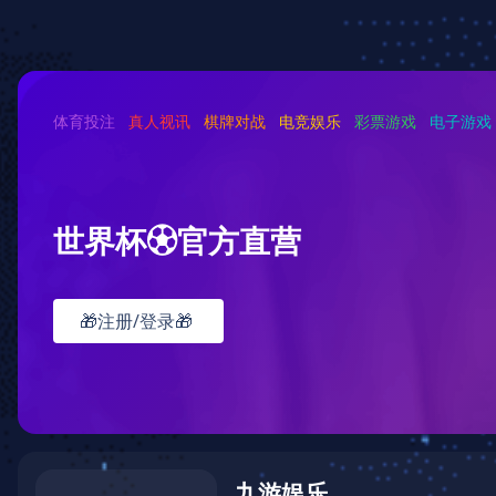
爱体育官方端
A
欢迎访问
爱体育官方端
，提供全面覆
更新千场比赛