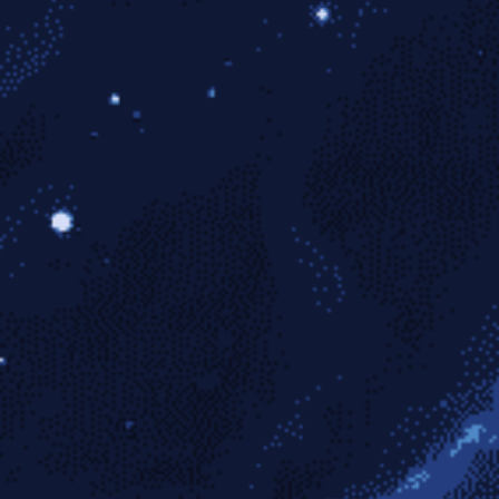
持
备和良好的管理体系。在这方面，多特蒙德近年来也进行了积极
高层依然表示将全力支持科瓦奇完成阵容优化工作。
他们相信，通过进一步调整引援策略，以及强化现有阵容，能够
安心地进行战术安排。
重要的。而管理层对他的信任，无疑能够激励整个团队共同努力
特蒙德的决策。当前球队内外氛围相对稳定，没有出现明显的不
的期望，他们期待看到更多年轻才俊在他的指导下成长。
总体来看，大多数人的观点倾向于继续支持现有班底。这样的共