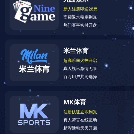
多特蒙德支持科瓦奇续约认为
2026-07-09 03:54
0 次阅读
本文将深入探讨多特蒙德队对主教练科瓦
任，而是多方面因素导致；其次，科瓦奇
对科瓦奇续约的重要性；最后，结合整体
支持科瓦奇续约，并展望其未来可能带来
1、球队表现与责任划分
在对多特蒙德近期表现的分析中，高层普
影响着球队的表现，比如伤病、队员状态